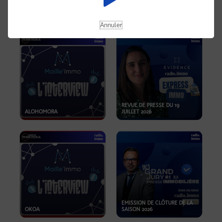
OPPORTUNITÉS… ET SI LE BON
PLAN SE TROUVAIT LÀ OÙ ON
EMISSION SPÉCIALE SIBCA
NE REGARDE PAS ASSEZ ?
2026
Annuler
REVUE DE PRESSE DU 19
ALOHOMORA
JUILLET 2026
EMISSION DE CLÔTURE DE LA
OKOA
SAISON 2026