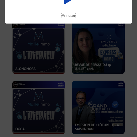
OPPORTUNITÉS… ET SI LE BON
PLAN SE TROUVAIT LÀ OÙ ON
EMISSION SPÉCIALE SIBCA
NE REGARDE PAS ASSEZ ?
2026
Annuler
REVUE DE PRESSE DU 19
ALOHOMORA
JUILLET 2026
EMISSION DE CLÔTURE DE LA
OKOA
SAISON 2026