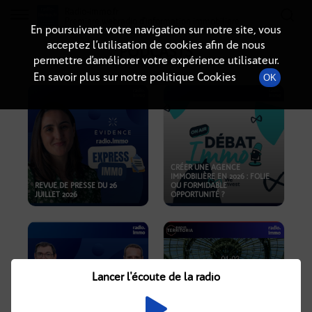
Radio-immo.fr
Premiere webradio d'information immobiliere
En poursuivant votre navigation sur notre site, vous
acceptez l’utilisation de cookies afin de nous
PODCASTS
permettre d’améliorer votre expérience utilisateur.
En savoir plus sur notre politique Cookies
OK
CRÉER UNE AGENCE
IMMOBILIÈRE EN 2026 : FOLIE
REVUE DE PRESSE DU 26
OU FORMIDABLE
JUILLET 2026
OPPORTUNITÉ ?
Lancer l'écoute de la radio
CRISE IMMOBILIÈRE, PRIX EN
BAISSE, NOUVELLES