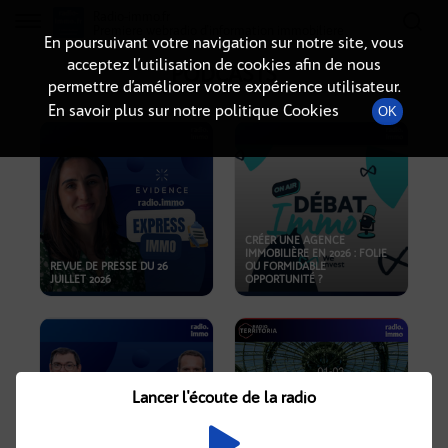
Radio-immo.fr
Premiere webradio d'information immobiliere
En poursuivant votre navigation sur notre site, vous
acceptez l’utilisation de cookies afin de nous
PODCASTS
permettre d’améliorer votre expérience utilisateur.
En savoir plus sur notre politique Cookies
OK
CRÉER UNE AGENCE
IMMOBILIÈRE EN 2026 : FOLIE
REVUE DE PRESSE DU 26
OU FORMIDABLE
JUILLET 2026
OPPORTUNITÉ ?
Lancer l'écoute de la radio
CRISE IMMOBILIÈRE, PRIX EN
BAISSE, NOUVELLES