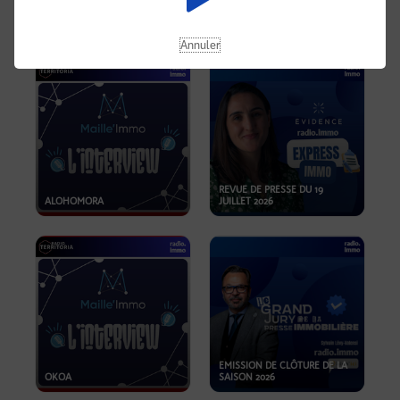
OPPORTUNITÉS… ET SI LE BON
PLAN SE TROUVAIT LÀ OÙ ON
EMISSION SPÉCIALE SIBCA
NE REGARDE PAS ASSEZ ?
2026
Annuler
REVUE DE PRESSE DU 19
ALOHOMORA
JUILLET 2026
EMISSION DE CLÔTURE DE LA
OKOA
SAISON 2026