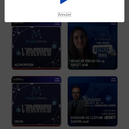
OPPORTUNITÉS… ET SI LE BON
PLAN SE TROUVAIT LÀ OÙ ON
EMISSION SPÉCIALE SIBCA
NE REGARDE PAS ASSEZ ?
2026
Annuler
REVUE DE PRESSE DU 19
ALOHOMORA
JUILLET 2026
EMISSION DE CLÔTURE DE LA
OKOA
SAISON 2026