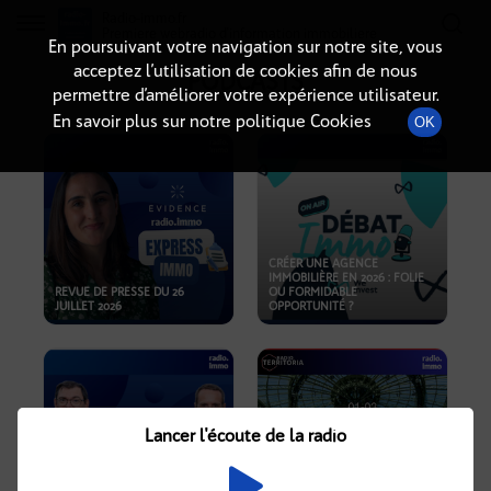
Radio-immo.fr
Premiere webradio d'information immobiliere
En poursuivant votre navigation sur notre site, vous
acceptez l’utilisation de cookies afin de nous
PODCASTS
permettre d’améliorer votre expérience utilisateur.
En savoir plus sur notre politique Cookies
OK
CRÉER UNE AGENCE
IMMOBILIÈRE EN 2026 : FOLIE
REVUE DE PRESSE DU 26
OU FORMIDABLE
JUILLET 2026
OPPORTUNITÉ ?
Lancer l'écoute de la radio
CRISE IMMOBILIÈRE, PRIX EN
BAISSE, NOUVELLES