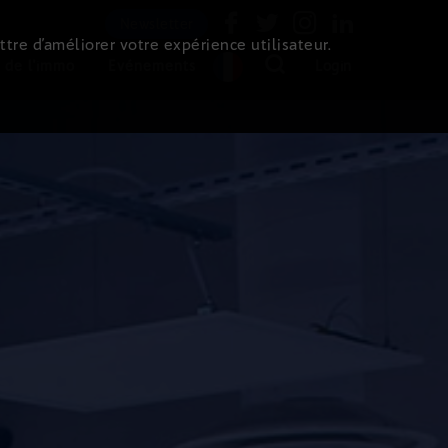
Newsletter
ttre d’améliorer votre expérience utilisateur.
 de l'immo
Evénements
Login