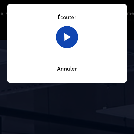
e, vous acceptez l’utilisation de cookies afin de nous perme
Écouter
Le direct
Thématiques
La radio
Le mag
En savoir plus sur notre politique Cookies
OK
Annuler