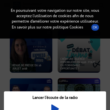
Radio-immo.fr
Premiere webradio d'information immobiliere
En poursuivant votre navigation sur notre site, vous
acceptez l’utilisation de cookies afin de nous
PODCASTS
permettre d’améliorer votre expérience utilisateur.
En savoir plus sur notre politique Cookies
OK
CRÉER UNE AGENCE
IMMOBILIÈRE EN 2026 : FOLIE
REVUE DE PRESSE DU 26
OU FORMIDABLE
JUILLET 2026
OPPORTUNITÉ ?
Lancer l'écoute de la radio
CRISE IMMOBILIÈRE, PRIX EN
BAISSE, NOUVELLES