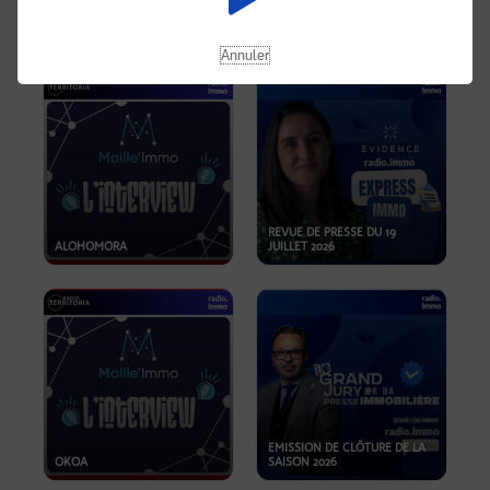
OPPORTUNITÉS… ET SI LE BON
PLAN SE TROUVAIT LÀ OÙ ON
EMISSION SPÉCIALE SIBCA
NE REGARDE PAS ASSEZ ?
2026
Annuler
REVUE DE PRESSE DU 19
ALOHOMORA
JUILLET 2026
EMISSION DE CLÔTURE DE LA
OKOA
SAISON 2026