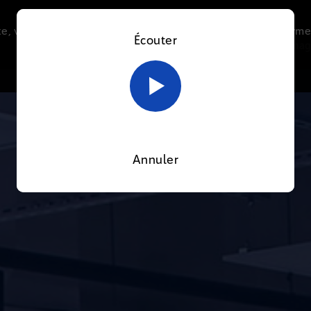
e, vous acceptez l’utilisation de cookies afin de nous perme
Écouter
Le direct
Thématiques
La radio
Le mag
En savoir plus sur notre politique Cookies
OK
Annuler