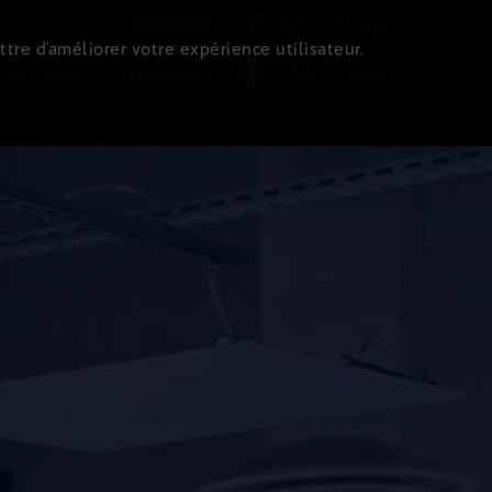
Newsletter
ttre d’améliorer votre expérience utilisateur.
 de l'immo
Evénements
Login