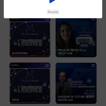
OPPORTUNITÉS… ET SI LE BON
PLAN SE TROUVAIT LÀ OÙ ON
EMISSION SPÉCIALE SIBCA
NE REGARDE PAS ASSEZ ?
2026
Annuler
REVUE DE PRESSE DU 19
ALOHOMORA
JUILLET 2026
EMISSION DE CLÔTURE DE LA
OKOA
SAISON 2026