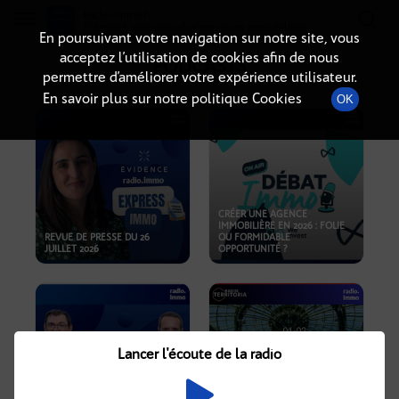
Radio-immo.fr
Premiere webradio d'information immobiliere
En poursuivant votre navigation sur notre site, vous
acceptez l’utilisation de cookies afin de nous
PODCASTS
permettre d’améliorer votre expérience utilisateur.
En savoir plus sur notre politique Cookies
OK
CRÉER UNE AGENCE
IMMOBILIÈRE EN 2026 : FOLIE
REVUE DE PRESSE DU 26
OU FORMIDABLE
JUILLET 2026
OPPORTUNITÉ ?
Lancer l'écoute de la radio
CRISE IMMOBILIÈRE, PRIX EN
BAISSE, NOUVELLES