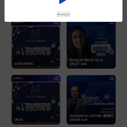
OPPORTUNITÉS… ET SI LE BON
PLAN SE TROUVAIT LÀ OÙ ON
EMISSION SPÉCIALE SIBCA
NE REGARDE PAS ASSEZ ?
2026
Annuler
REVUE DE PRESSE DU 19
ALOHOMORA
JUILLET 2026
EMISSION DE CLÔTURE DE LA
OKOA
SAISON 2026