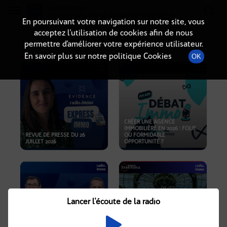
Radio-immo.fr
Premiere webradio d'information immobiliere
En poursuivant votre navigation sur notre site, vous
acceptez l’utilisation de cookies afin de nous
PODCASTS
permettre d’améliorer votre expérience utilisateur.
En savoir plus sur notre politique Cookies
OK
CRÉER UNE AGENCE
IMMOBILIÈRE EN 2026 : FOLIE
REVUE DE PRESSE DU 26
OU FORMIDABLE
JUILLET 2026
OPPORTUNITÉ ?
Lancer l'écoute de la radio
CRISE IMMOBILIÈRE, PRIX EN
BAISSE, NOUVELLES