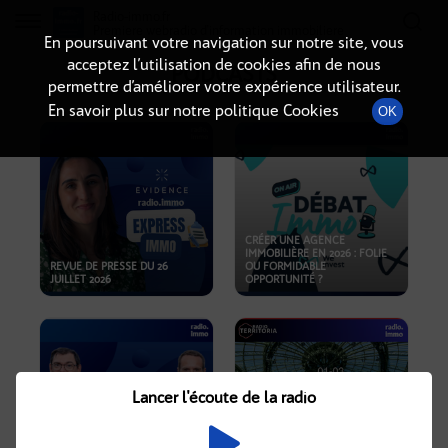
Radio-immo.fr
Premiere webradio d'information immobiliere
En poursuivant votre navigation sur notre site, vous
acceptez l’utilisation de cookies afin de nous
PODCASTS
permettre d’améliorer votre expérience utilisateur.
En savoir plus sur notre politique Cookies
OK
CRÉER UNE AGENCE
IMMOBILIÈRE EN 2026 : FOLIE
REVUE DE PRESSE DU 26
OU FORMIDABLE
JUILLET 2026
OPPORTUNITÉ ?
Lancer l'écoute de la radio
CRISE IMMOBILIÈRE, PRIX EN
BAISSE, NOUVELLES