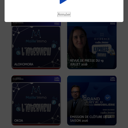
OPPORTUNITÉS… ET SI LE BON
PLAN SE TROUVAIT LÀ OÙ ON
EMISSION SPÉCIALE SIBCA
NE REGARDE PAS ASSEZ ?
2026
Annuler
REVUE DE PRESSE DU 19
ALOHOMORA
JUILLET 2026
EMISSION DE CLÔTURE DE LA
OKOA
SAISON 2026