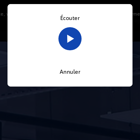
e, vous acceptez l’utilisation de cookies afin de nous perme
Écouter
Le direct
Thématiques
La radio
Le mag
En savoir plus sur notre politique Cookies
OK
Annuler