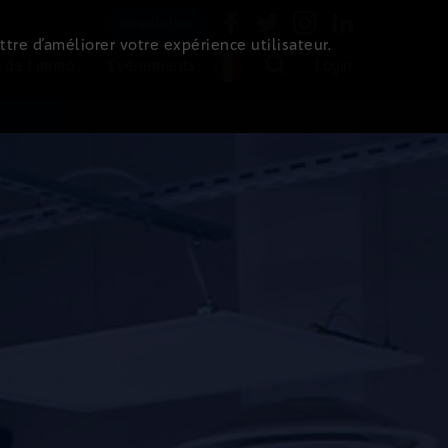
Newsletter
ttre d’améliorer votre expérience utilisateur.
 de l'immo
Evénements
Login