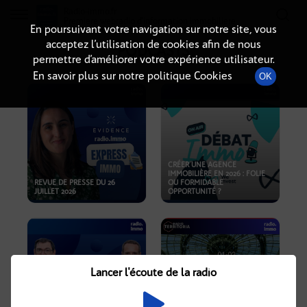
Radio-immo.fr
Premiere webradio d'information immobiliere
En poursuivant votre navigation sur notre site, vous
acceptez l’utilisation de cookies afin de nous
PODCASTS
permettre d’améliorer votre expérience utilisateur.
En savoir plus sur notre politique Cookies
OK
CRÉER UNE AGENCE
IMMOBILIÈRE EN 2026 : FOLIE
REVUE DE PRESSE DU 26
OU FORMIDABLE
JUILLET 2026
OPPORTUNITÉ ?
Lancer l'écoute de la radio
CRISE IMMOBILIÈRE, PRIX EN
BAISSE, NOUVELLES