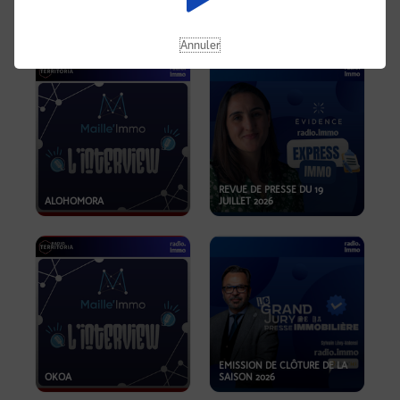
OPPORTUNITÉS… ET SI LE BON
PLAN SE TROUVAIT LÀ OÙ ON
EMISSION SPÉCIALE SIBCA
NE REGARDE PAS ASSEZ ?
2026
Annuler
REVUE DE PRESSE DU 19
ALOHOMORA
JUILLET 2026
EMISSION DE CLÔTURE DE LA
OKOA
SAISON 2026