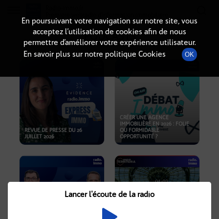
Radio-immo.fr
Premiere webradio d'information immobiliere
En poursuivant votre navigation sur notre site, vous
acceptez l’utilisation de cookies afin de nous
PODCASTS
permettre d’améliorer votre expérience utilisateur.
En savoir plus sur notre politique Cookies
OK
CRÉER UNE AGENCE
IMMOBILIÈRE EN 2026 : FOLIE
REVUE DE PRESSE DU 26
OU FORMIDABLE
JUILLET 2026
OPPORTUNITÉ ?
Lancer l'écoute de la radio
CRISE IMMOBILIÈRE, PRIX EN
BAISSE, NOUVELLES