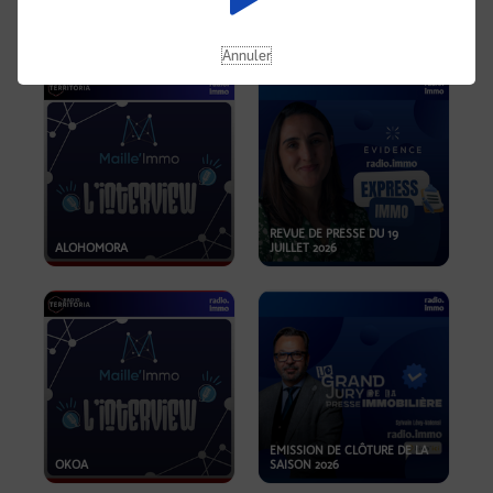
OPPORTUNITÉS… ET SI LE BON
PLAN SE TROUVAIT LÀ OÙ ON
EMISSION SPÉCIALE SIBCA
NE REGARDE PAS ASSEZ ?
2026
Annuler
REVUE DE PRESSE DU 19
ALOHOMORA
JUILLET 2026
EMISSION DE CLÔTURE DE LA
OKOA
SAISON 2026