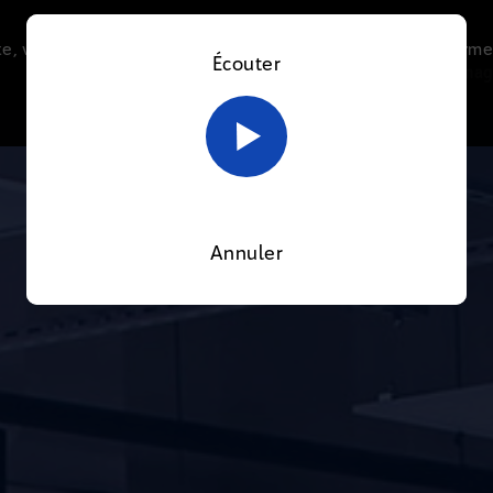
e, vous acceptez l’utilisation de cookies afin de nous perme
Écouter
Le direct
Thématiques
La radio
Le mag
En savoir plus sur notre politique Cookies
OK
Annuler