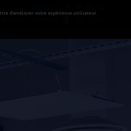
Newsletter
ttre d’améliorer votre expérience utilisateur.
 de l'immo
Evénements
Login