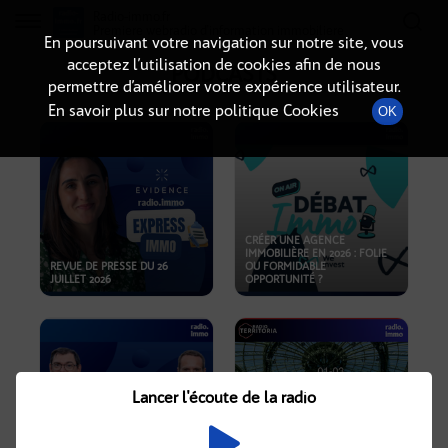
Radio-immo.fr
Premiere webradio d'information immobiliere
En poursuivant votre navigation sur notre site, vous
acceptez l’utilisation de cookies afin de nous
PODCASTS
permettre d’améliorer votre expérience utilisateur.
En savoir plus sur notre politique Cookies
OK
CRÉER UNE AGENCE
IMMOBILIÈRE EN 2026 : FOLIE
REVUE DE PRESSE DU 26
OU FORMIDABLE
JUILLET 2026
OPPORTUNITÉ ?
Lancer l'écoute de la radio
CRISE IMMOBILIÈRE, PRIX EN
BAISSE, NOUVELLES