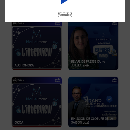
OPPORTUNITÉS… ET SI LE BON
PLAN SE TROUVAIT LÀ OÙ ON
EMISSION SPÉCIALE SIBCA
NE REGARDE PAS ASSEZ ?
2026
Annuler
REVUE DE PRESSE DU 19
ALOHOMORA
JUILLET 2026
EMISSION DE CLÔTURE DE LA
OKOA
SAISON 2026