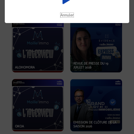
OPPORTUNITÉS… ET SI LE BON
PLAN SE TROUVAIT LÀ OÙ ON
EMISSION SPÉCIALE SIBCA
NE REGARDE PAS ASSEZ ?
2026
Annuler
REVUE DE PRESSE DU 19
ALOHOMORA
JUILLET 2026
EMISSION DE CLÔTURE DE LA
OKOA
SAISON 2026