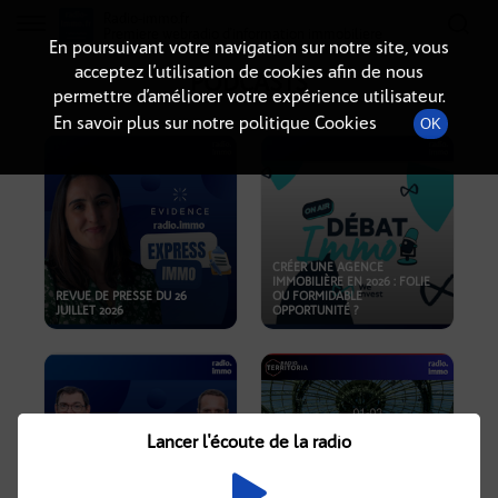
Radio-immo.fr
Premiere webradio d'information immobiliere
En poursuivant votre navigation sur notre site, vous
acceptez l’utilisation de cookies afin de nous
PODCASTS
permettre d’améliorer votre expérience utilisateur.
En savoir plus sur notre politique Cookies
OK
CRÉER UNE AGENCE
IMMOBILIÈRE EN 2026 : FOLIE
REVUE DE PRESSE DU 26
OU FORMIDABLE
JUILLET 2026
OPPORTUNITÉ ?
Lancer l'écoute de la radio
CRISE IMMOBILIÈRE, PRIX EN
BAISSE, NOUVELLES