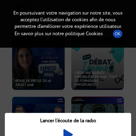
Radio-immo.fr
Premiere webradio d'information immobiliere
En poursuivant votre navigation sur notre site, vous
acceptez l’utilisation de cookies afin de nous
PODCASTS
permettre d’améliorer votre expérience utilisateur.
En savoir plus sur notre politique Cookies
OK
CRÉER UNE AGENCE
IMMOBILIÈRE EN 2026 : FOLIE
REVUE DE PRESSE DU 26
OU FORMIDABLE
JUILLET 2026
OPPORTUNITÉ ?
Lancer l'écoute de la radio
CRISE IMMOBILIÈRE, PRIX EN
BAISSE, NOUVELLES