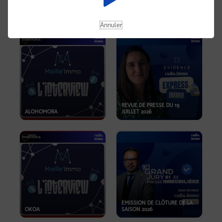
OPPORTUNITÉS… ET SI LE BON
PLAN SE TROUVAIT LÀ OÙ ON
EMISSION SPÉCIALE SIBCA
NE REGARDE PAS ASSEZ ?
2026
Annuler
REVUE DE PRESSE DU 19
ALOHOMORA
JUILLET 2026
EMISSION DE CLÔTURE DE LA
OKOA
SAISON 2026