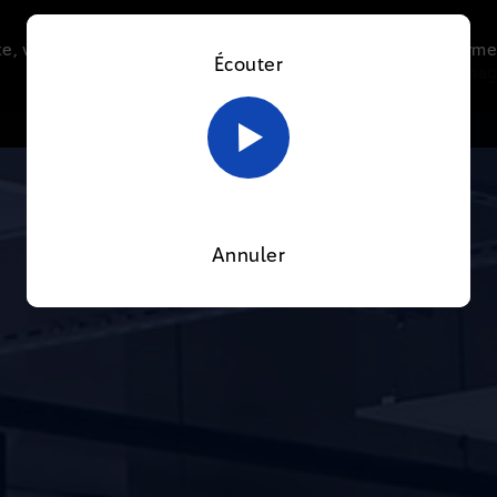
e, vous acceptez l’utilisation de cookies afin de nous perme
Écouter
Le direct
Thématiques
La radio
Le mag
En savoir plus sur notre politique Cookies
OK
Annuler