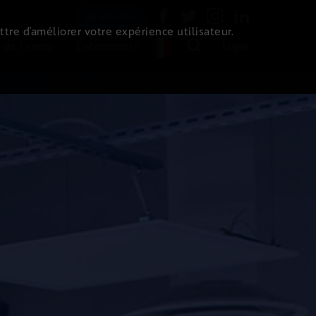
Newsletter
ttre d’améliorer votre expérience utilisateur.
 de l'immo
Evénements
Login