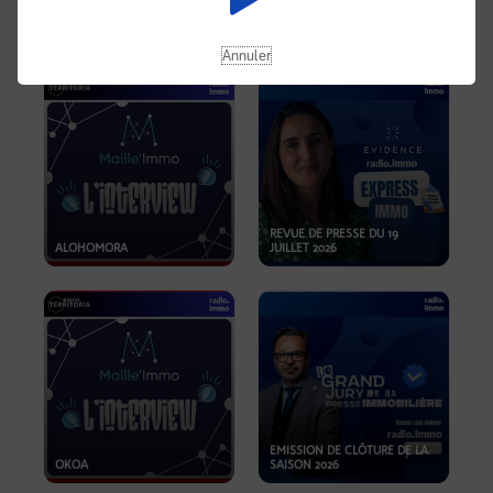
OPPORTUNITÉS… ET SI LE BON
PLAN SE TROUVAIT LÀ OÙ ON
EMISSION SPÉCIALE SIBCA
NE REGARDE PAS ASSEZ ?
2026
Annuler
REVUE DE PRESSE DU 19
ALOHOMORA
JUILLET 2026
EMISSION DE CLÔTURE DE LA
OKOA
SAISON 2026