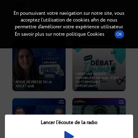
Radio-immo.fr
Premiere webradio d'information immobiliere
En poursuivant votre navigation sur notre site, vous
acceptez l’utilisation de cookies afin de nous
PODCASTS
permettre d’améliorer votre expérience utilisateur.
En savoir plus sur notre politique Cookies
OK
CRÉER UNE AGENCE
IMMOBILIÈRE EN 2026 : FOLIE
REVUE DE PRESSE DU 26
OU FORMIDABLE
JUILLET 2026
OPPORTUNITÉ ?
Lancer l'écoute de la radio
CRISE IMMOBILIÈRE, PRIX EN
BAISSE, NOUVELLES