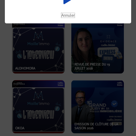
OPPORTUNITÉS… ET SI LE BON
PLAN SE TROUVAIT LÀ OÙ ON
EMISSION SPÉCIALE SIBCA
NE REGARDE PAS ASSEZ ?
2026
Annuler
REVUE DE PRESSE DU 19
ALOHOMORA
JUILLET 2026
EMISSION DE CLÔTURE DE LA
OKOA
SAISON 2026