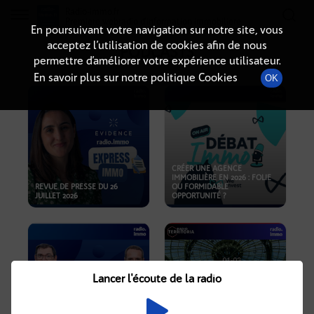
Radio-immo.fr
Premiere webradio d'information immobiliere
En poursuivant votre navigation sur notre site, vous
acceptez l’utilisation de cookies afin de nous
PODCASTS
permettre d’améliorer votre expérience utilisateur.
En savoir plus sur notre politique Cookies
OK
CRÉER UNE AGENCE
IMMOBILIÈRE EN 2026 : FOLIE
REVUE DE PRESSE DU 26
OU FORMIDABLE
JUILLET 2026
OPPORTUNITÉ ?
Lancer l'écoute de la radio
CRISE IMMOBILIÈRE, PRIX EN
BAISSE, NOUVELLES