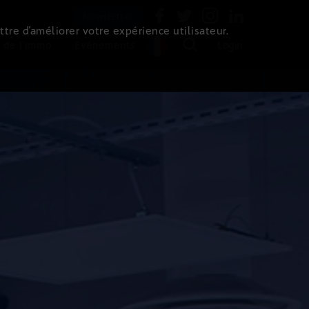
Newsletter
ttre d’améliorer votre expérience utilisateur.
 de l'immo
Evénements
Login