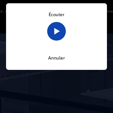
e, vous acceptez l’utilisation de cookies afin de nous perme
Écouter
Le direct
Thématiques
La radio
Le mag
En savoir plus sur notre politique Cookies
OK
Annuler