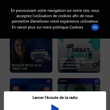
Radio-immo.fr
Premiere webradio d'information immobiliere
En poursuivant votre navigation sur notre site, vous
acceptez l’utilisation de cookies afin de nous
PODCASTS
permettre d’améliorer votre expérience utilisateur.
En savoir plus sur notre politique Cookies
OK
CRÉER UNE AGENCE
IMMOBILIÈRE EN 2026 : FOLIE
REVUE DE PRESSE DU 26
OU FORMIDABLE
JUILLET 2026
OPPORTUNITÉ ?
Lancer l'écoute de la radio
CRISE IMMOBILIÈRE, PRIX EN
BAISSE, NOUVELLES