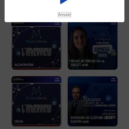
OPPORTUNITÉS… ET SI LE BON
PLAN SE TROUVAIT LÀ OÙ ON
EMISSION SPÉCIALE SIBCA
NE REGARDE PAS ASSEZ ?
2026
Annuler
REVUE DE PRESSE DU 19
ALOHOMORA
JUILLET 2026
EMISSION DE CLÔTURE DE LA
OKOA
SAISON 2026