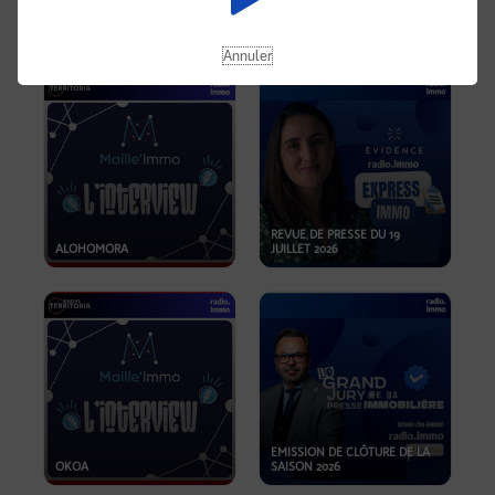
OPPORTUNITÉS… ET SI LE BON
PLAN SE TROUVAIT LÀ OÙ ON
EMISSION SPÉCIALE SIBCA
NE REGARDE PAS ASSEZ ?
2026
Annuler
REVUE DE PRESSE DU 19
ALOHOMORA
JUILLET 2026
EMISSION DE CLÔTURE DE LA
OKOA
SAISON 2026