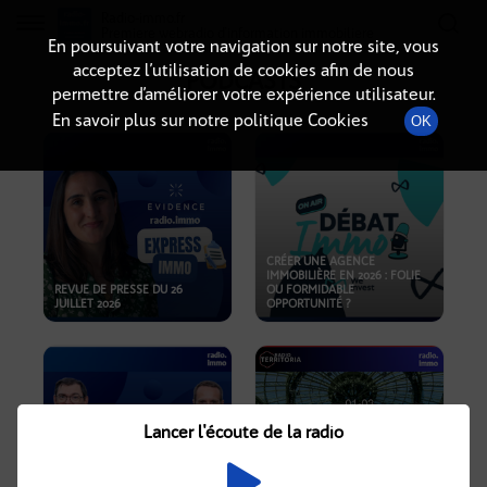
Radio-immo.fr
Premiere webradio d'information immobiliere
En poursuivant votre navigation sur notre site, vous
acceptez l’utilisation de cookies afin de nous
PODCASTS
permettre d’améliorer votre expérience utilisateur.
En savoir plus sur notre politique Cookies
OK
CRÉER UNE AGENCE
IMMOBILIÈRE EN 2026 : FOLIE
REVUE DE PRESSE DU 26
OU FORMIDABLE
JUILLET 2026
OPPORTUNITÉ ?
Lancer l'écoute de la radio
CRISE IMMOBILIÈRE, PRIX EN
BAISSE, NOUVELLES