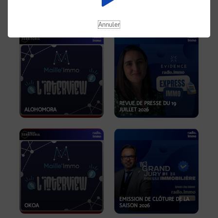
OPPORTUNITÉS… ET SI LE BON
PLAN SE TROUVAIT LÀ OÙ ON
EMISSION SPÉCIALE SIBCA
NE REGARDE PAS ASSEZ ?
2026
Annuler
REVUE DE PRESSE DU 19
ALOHOMORA
JUILLET 2026
EMISSION DE CLÔTURE DE LA
OKOA
SAISON 2026