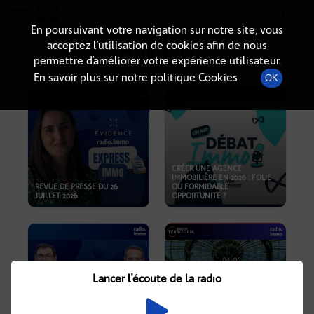
Radio-immo.fr
Premiere webradio d'information immobiliere
En poursuivant votre navigation sur notre site, vous
acceptez l’utilisation de cookies afin de nous
PODCASTS
permettre d’améliorer votre expérience utilisateur.
En savoir plus sur notre politique Cookies
OK
CRÉER UNE AGENCE
IMMOBILIÈRE EN 2026 : FOLIE
REVUE DE PRESSE DU 26
OU FORMIDABLE
JUILLET 2026
OPPORTUNITÉ ?
Lancer l'écoute de la radio
CRISE IMMOBILIÈRE, PRIX EN
BAISSE, NOUVELLES