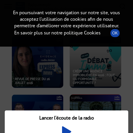
Radio-immo.fr
Premiere webradio d'information immobiliere
En poursuivant votre navigation sur notre site, vous
acceptez l’utilisation de cookies afin de nous
PODCASTS
permettre d’améliorer votre expérience utilisateur.
En savoir plus sur notre politique Cookies
OK
CRÉER UNE AGENCE
IMMOBILIÈRE EN 2026 : FOLIE
REVUE DE PRESSE DU 26
OU FORMIDABLE
JUILLET 2026
OPPORTUNITÉ ?
Lancer l'écoute de la radio
CRISE IMMOBILIÈRE, PRIX EN
BAISSE, NOUVELLES