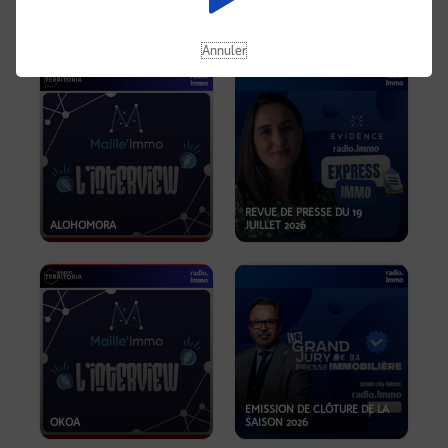
OPPORTUNITÉS… ET SI LE BON
PLAN SE TROUVAIT LÀ OÙ ON
EMISSION SPÉCIALE SIBCA
NE REGARDE PAS ASSEZ ?
2026
Annuler
REVUE DE PRESSE DU 19
ALOHOMORA
JUILLET 2026
EMISSION DE CLÔTURE DE LA
OKOA
SAISON 2026