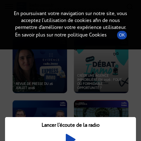
Radio-immo.fr
Premiere webradio d'information immobiliere
En poursuivant votre navigation sur notre site, vous
acceptez l’utilisation de cookies afin de nous
PODCASTS
permettre d’améliorer votre expérience utilisateur.
En savoir plus sur notre politique Cookies
OK
CRÉER UNE AGENCE
IMMOBILIÈRE EN 2026 : FOLIE
REVUE DE PRESSE DU 26
OU FORMIDABLE
JUILLET 2026
OPPORTUNITÉ ?
Lancer l'écoute de la radio
CRISE IMMOBILIÈRE, PRIX EN
BAISSE, NOUVELLES