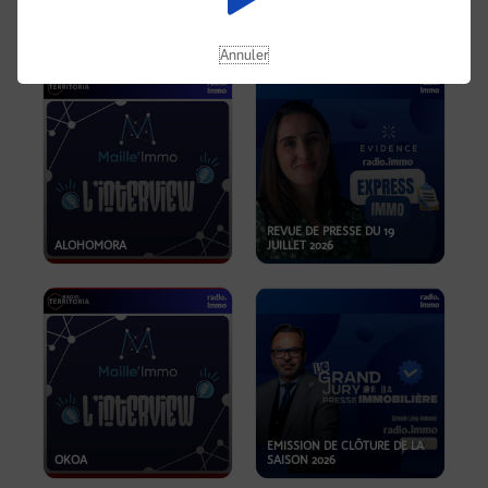
OPPORTUNITÉS… ET SI LE BON
PLAN SE TROUVAIT LÀ OÙ ON
EMISSION SPÉCIALE SIBCA
NE REGARDE PAS ASSEZ ?
2026
Annuler
REVUE DE PRESSE DU 19
ALOHOMORA
JUILLET 2026
EMISSION DE CLÔTURE DE LA
OKOA
SAISON 2026