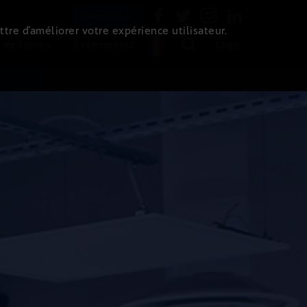
Newsletter
ttre d’améliorer votre expérience utilisateur.
 de l'immo
Evénements
Login