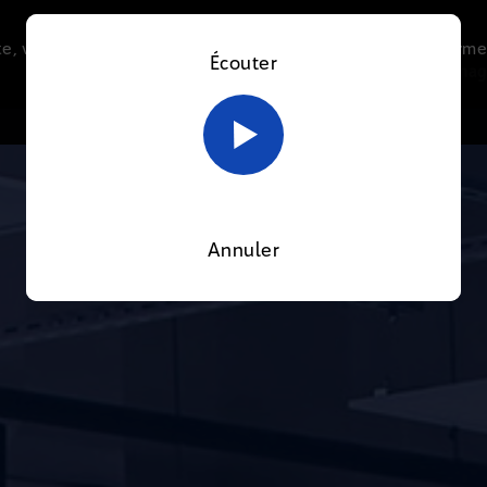
e, vous acceptez l’utilisation de cookies afin de nous perme
Écouter
Le direct
Thématiques
La radio
Le mag
En savoir plus sur notre politique Cookies
OK
Annuler