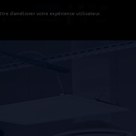
Newsletter
ttre d’améliorer votre expérience utilisateur.
 de l'immo
Evénements
Login