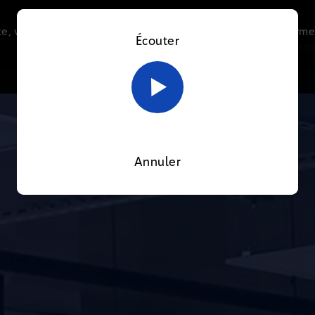
e, vous acceptez l’utilisation de cookies afin de nous perme
Écouter
Le direct
Thématiques
La radio
Le mag
En savoir plus sur notre politique Cookies
OK
Annuler