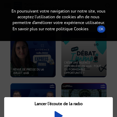
Radio-immo.fr
Premiere webradio d'information immobiliere
En poursuivant votre navigation sur notre site, vous
acceptez l’utilisation de cookies afin de nous
PODCASTS
permettre d’améliorer votre expérience utilisateur.
En savoir plus sur notre politique Cookies
OK
CRÉER UNE AGENCE
IMMOBILIÈRE EN 2026 : FOLIE
REVUE DE PRESSE DU 26
OU FORMIDABLE
JUILLET 2026
OPPORTUNITÉ ?
Lancer l'écoute de la radio
CRISE IMMOBILIÈRE, PRIX EN
BAISSE, NOUVELLES