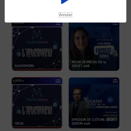
OPPORTUNITÉS… ET SI LE BON
PLAN SE TROUVAIT LÀ OÙ ON
EMISSION SPÉCIALE SIBCA
NE REGARDE PAS ASSEZ ?
2026
Annuler
REVUE DE PRESSE DU 19
ALOHOMORA
JUILLET 2026
EMISSION DE CLÔTURE DE LA
OKOA
SAISON 2026