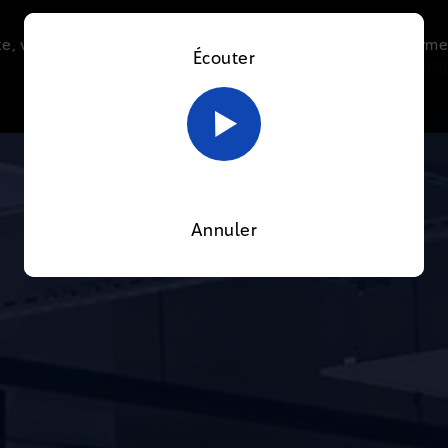
e, vous acceptez l’utilisation de cookies afin de nous perme
Écouter
Le direct
Thématiques
La radio
Le mag
En savoir plus sur notre politique Cookies
OK
Annuler