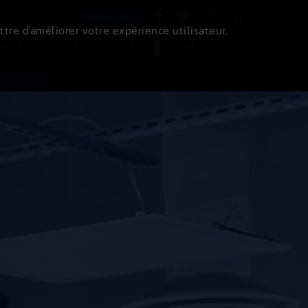
Newsletter
ttre d’améliorer votre expérience utilisateur.
 de l'immo
Evénements
Login