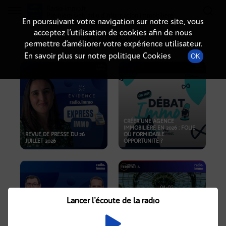
Radio-immo.fr
Premiere webradio d'information immobiliere
En poursuivant votre navigation sur notre site, vous
acceptez l’utilisation de cookies afin de nous
PODCASTS
permettre d’améliorer votre expérience utilisateur.
En savoir plus sur notre politique Cookies
OK
CRÉER UNE AGENCE
IMMOBILIÈRE EN 2026 : FOLIE
REVUE DE PRESSE DU 26
OU FORMIDABLE
JUILLET 2026
OPPORTUNITÉ ?
Lancer l'écoute de la radio
CRISE IMMOBILIÈRE, PRIX EN
BAISSE, NOUVELLES