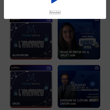
OPPORTUNITÉS… ET SI LE BON
PLAN SE TROUVAIT LÀ OÙ ON
EMISSION SPÉCIALE SIBCA
NE REGARDE PAS ASSEZ ?
2026
Annuler
REVUE DE PRESSE DU 19
ALOHOMORA
JUILLET 2026
EMISSION DE CLÔTURE DE LA
OKOA
SAISON 2026