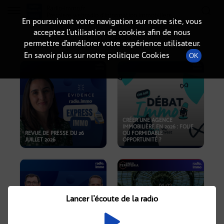
Radio-immo.fr
Premiere webradio d'information immobiliere
En poursuivant votre navigation sur notre site, vous
acceptez l’utilisation de cookies afin de nous
PODCASTS
permettre d’améliorer votre expérience utilisateur.
En savoir plus sur notre politique Cookies
OK
CRÉER UNE AGENCE
IMMOBILIÈRE EN 2026 : FOLIE
REVUE DE PRESSE DU 26
OU FORMIDABLE
JUILLET 2026
OPPORTUNITÉ ?
Lancer l'écoute de la radio
CRISE IMMOBILIÈRE, PRIX EN
BAISSE, NOUVELLES