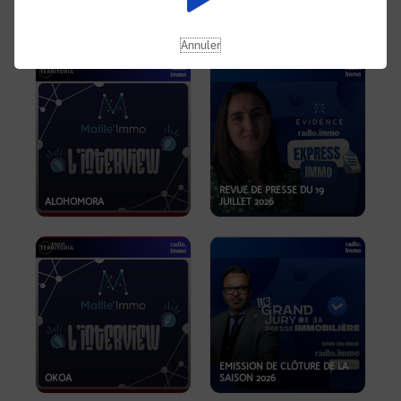
OPPORTUNITÉS… ET SI LE BON
PLAN SE TROUVAIT LÀ OÙ ON
EMISSION SPÉCIALE SIBCA
NE REGARDE PAS ASSEZ ?
2026
Annuler
REVUE DE PRESSE DU 19
ALOHOMORA
JUILLET 2026
EMISSION DE CLÔTURE DE LA
OKOA
SAISON 2026