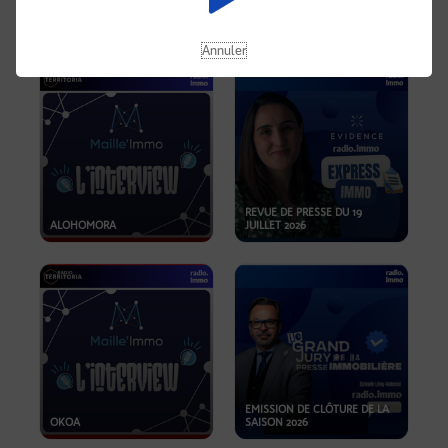
OPPORTUNITÉS… ET SI LE BON
PLAN SE TROUVAIT LÀ OÙ ON
EMISSION SPÉCIALE SIBCA
NE REGARDE PAS ASSEZ ?
2026
Annuler
REVUE DE PRESSE DU 19
ALOHOMORA
JUILLET 2026
EMISSION DE CLÔTURE DE LA
OKOA
SAISON 2026