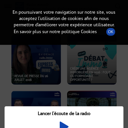
Radio-immo.fr
Premiere webradio d'information immobiliere
En poursuivant votre navigation sur notre site, vous
acceptez l’utilisation de cookies afin de nous
PODCASTS
permettre d’améliorer votre expérience utilisateur.
En savoir plus sur notre politique Cookies
OK
CRÉER UNE AGENCE
IMMOBILIÈRE EN 2026 : FOLIE
REVUE DE PRESSE DU 26
OU FORMIDABLE
JUILLET 2026
OPPORTUNITÉ ?
Lancer l'écoute de la radio
CRISE IMMOBILIÈRE, PRIX EN
BAISSE, NOUVELLES