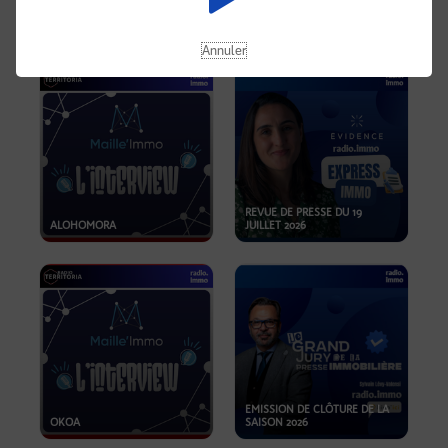
OPPORTUNITÉS… ET SI LE BON
PLAN SE TROUVAIT LÀ OÙ ON
EMISSION SPÉCIALE SIBCA
NE REGARDE PAS ASSEZ ?
2026
Annuler
REVUE DE PRESSE DU 19
ALOHOMORA
JUILLET 2026
EMISSION DE CLÔTURE DE LA
OKOA
SAISON 2026