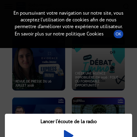
Radio-immo.fr
Premiere webradio d'information immobiliere
En poursuivant votre navigation sur notre site, vous
acceptez l’utilisation de cookies afin de nous
PODCASTS
permettre d’améliorer votre expérience utilisateur.
En savoir plus sur notre politique Cookies
OK
CRÉER UNE AGENCE
IMMOBILIÈRE EN 2026 : FOLIE
REVUE DE PRESSE DU 26
OU FORMIDABLE
JUILLET 2026
OPPORTUNITÉ ?
Lancer l'écoute de la radio
CRISE IMMOBILIÈRE, PRIX EN
BAISSE, NOUVELLES