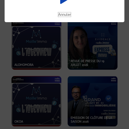
OPPORTUNITÉS… ET SI LE BON
PLAN SE TROUVAIT LÀ OÙ ON
EMISSION SPÉCIALE SIBCA
NE REGARDE PAS ASSEZ ?
2026
Annuler
REVUE DE PRESSE DU 19
ALOHOMORA
JUILLET 2026
EMISSION DE CLÔTURE DE LA
OKOA
SAISON 2026