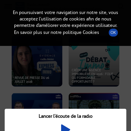
Radio-immo.fr
Premiere webradio d'information immobiliere
En poursuivant votre navigation sur notre site, vous
acceptez l’utilisation de cookies afin de nous
PODCASTS
permettre d’améliorer votre expérience utilisateur.
En savoir plus sur notre politique Cookies
OK
CRÉER UNE AGENCE
IMMOBILIÈRE EN 2026 : FOLIE
REVUE DE PRESSE DU 26
OU FORMIDABLE
JUILLET 2026
OPPORTUNITÉ ?
Lancer l'écoute de la radio
CRISE IMMOBILIÈRE, PRIX EN
BAISSE, NOUVELLES