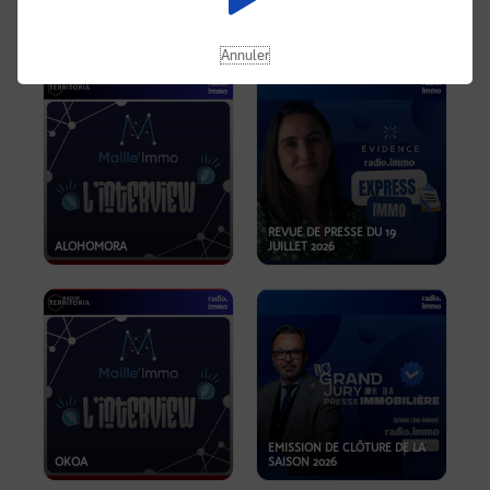
OPPORTUNITÉS… ET SI LE BON
PLAN SE TROUVAIT LÀ OÙ ON
EMISSION SPÉCIALE SIBCA
NE REGARDE PAS ASSEZ ?
2026
Annuler
REVUE DE PRESSE DU 19
ALOHOMORA
JUILLET 2026
EMISSION DE CLÔTURE DE LA
OKOA
SAISON 2026