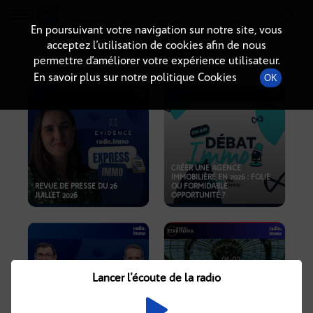
Radio-immo.fr
Premiere webradio d'information immobiliere
En poursuivant votre navigation sur notre site, vous
acceptez l’utilisation de cookies afin de nous
PODCASTS
permettre d’améliorer votre expérience utilisateur.
En savoir plus sur notre politique Cookies
OK
CRÉER UNE AGENCE
IMMOBILIÈRE EN 2026 : FOLIE
REVUE DE PRESSE DU 26
OU FORMIDABLE
JUILLET 2026
OPPORTUNITÉ ?
Lancer l'écoute de la radio
CRISE IMMOBILIÈRE, PRIX EN
BAISSE, NOUVELLES