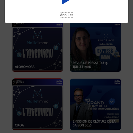
OPPORTUNITÉS… ET SI LE BON
PLAN SE TROUVAIT LÀ OÙ ON
EMISSION SPÉCIALE SIBCA
NE REGARDE PAS ASSEZ ?
2026
Annuler
REVUE DE PRESSE DU 19
ALOHOMORA
JUILLET 2026
EMISSION DE CLÔTURE DE LA
OKOA
SAISON 2026