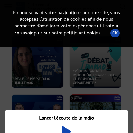
Radio-immo.fr
Premiere webradio d'information immobiliere
En poursuivant votre navigation sur notre site, vous
acceptez l’utilisation de cookies afin de nous
PODCASTS
permettre d’améliorer votre expérience utilisateur.
En savoir plus sur notre politique Cookies
OK
CRÉER UNE AGENCE
IMMOBILIÈRE EN 2026 : FOLIE
REVUE DE PRESSE DU 26
OU FORMIDABLE
JUILLET 2026
OPPORTUNITÉ ?
Lancer l'écoute de la radio
CRISE IMMOBILIÈRE, PRIX EN
BAISSE, NOUVELLES