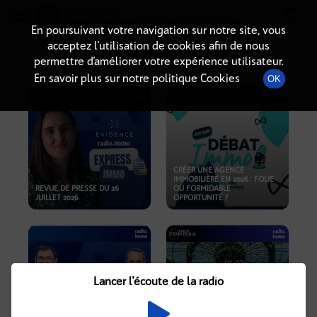
Radio-immo.fr
Premiere webradio d'information immobiliere
En poursuivant votre navigation sur notre site, vous
acceptez l’utilisation de cookies afin de nous
PODCASTS
permettre d’améliorer votre expérience utilisateur.
En savoir plus sur notre politique Cookies
OK
CRÉER UNE AGENCE
IMMOBILIÈRE EN 2026 : FOLIE
REVUE DE PRESSE DU 26
OU FORMIDABLE
JUILLET 2026
OPPORTUNITÉ ?
Lancer l'écoute de la radio
CRISE IMMOBILIÈRE, PRIX EN
BAISSE, NOUVELLES