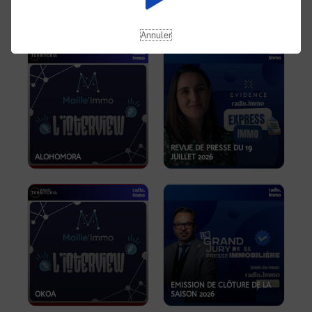
OPPORTUNITÉS… ET SI LE BON
PLAN SE TROUVAIT LÀ OÙ ON
EMISSION SPÉCIALE SIBCA
NE REGARDE PAS ASSEZ ?
2026
Annuler
REVUE DE PRESSE DU 19
ALOHOMORA
JUILLET 2026
EMISSION DE CLÔTURE DE LA
OKOA
SAISON 2026