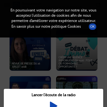
Radio-immo.fr
Premiere webradio d'information immobiliere
En poursuivant votre navigation sur notre site, vous
acceptez l’utilisation de cookies afin de nous
PODCASTS
permettre d’améliorer votre expérience utilisateur.
En savoir plus sur notre politique Cookies
OK
CRÉER UNE AGENCE
IMMOBILIÈRE EN 2026 : FOLIE
REVUE DE PRESSE DU 26
OU FORMIDABLE
JUILLET 2026
OPPORTUNITÉ ?
Lancer l'écoute de la radio
CRISE IMMOBILIÈRE, PRIX EN
BAISSE, NOUVELLES