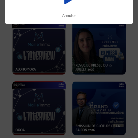
OPPORTUNITÉS… ET SI LE BON
PLAN SE TROUVAIT LÀ OÙ ON
EMISSION SPÉCIALE SIBCA
NE REGARDE PAS ASSEZ ?
2026
Annuler
REVUE DE PRESSE DU 19
ALOHOMORA
JUILLET 2026
EMISSION DE CLÔTURE DE LA
OKOA
SAISON 2026