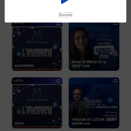
OPPORTUNITÉS… ET SI LE BON
PLAN SE TROUVAIT LÀ OÙ ON
EMISSION SPÉCIALE SIBCA
NE REGARDE PAS ASSEZ ?
2026
Annuler
REVUE DE PRESSE DU 19
ALOHOMORA
JUILLET 2026
EMISSION DE CLÔTURE DE LA
OKOA
SAISON 2026