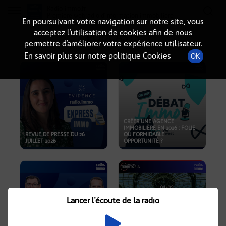
Radio-immo.fr
Premiere webradio d'information immobiliere
En poursuivant votre navigation sur notre site, vous
acceptez l’utilisation de cookies afin de nous
PODCASTS
permettre d’améliorer votre expérience utilisateur.
En savoir plus sur notre politique Cookies
OK
CRÉER UNE AGENCE
IMMOBILIÈRE EN 2026 : FOLIE
REVUE DE PRESSE DU 26
OU FORMIDABLE
JUILLET 2026
OPPORTUNITÉ ?
Lancer l'écoute de la radio
CRISE IMMOBILIÈRE, PRIX EN
BAISSE, NOUVELLES