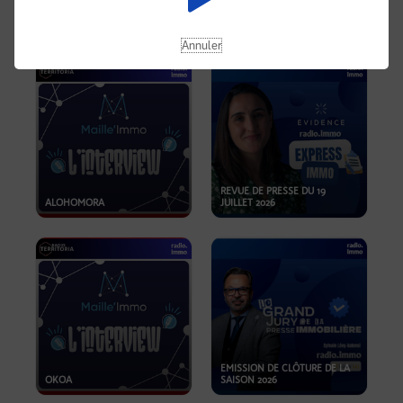
OPPORTUNITÉS… ET SI LE BON
PLAN SE TROUVAIT LÀ OÙ ON
EMISSION SPÉCIALE SIBCA
NE REGARDE PAS ASSEZ ?
2026
Annuler
REVUE DE PRESSE DU 19
ALOHOMORA
JUILLET 2026
EMISSION DE CLÔTURE DE LA
OKOA
SAISON 2026