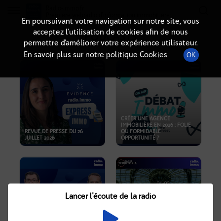
Radio-immo.fr
Premiere webradio d'information immobiliere
En poursuivant votre navigation sur notre site, vous
acceptez l’utilisation de cookies afin de nous
PODCASTS
permettre d’améliorer votre expérience utilisateur.
En savoir plus sur notre politique Cookies
OK
CRÉER UNE AGENCE
IMMOBILIÈRE EN 2026 : FOLIE
REVUE DE PRESSE DU 26
OU FORMIDABLE
JUILLET 2026
OPPORTUNITÉ ?
Lancer l'écoute de la radio
CRISE IMMOBILIÈRE, PRIX EN
BAISSE, NOUVELLES