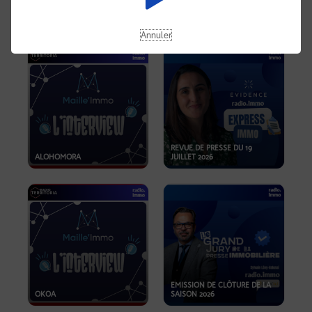
OPPORTUNITÉS… ET SI LE BON
PLAN SE TROUVAIT LÀ OÙ ON
EMISSION SPÉCIALE SIBCA
NE REGARDE PAS ASSEZ ?
2026
Annuler
REVUE DE PRESSE DU 19
ALOHOMORA
JUILLET 2026
EMISSION DE CLÔTURE DE LA
OKOA
SAISON 2026