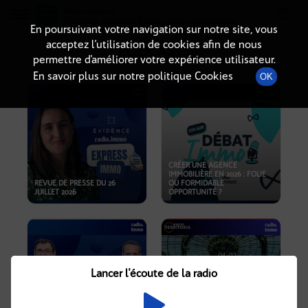
Radio-immo.fr
Premiere webradio d'information immobiliere
En poursuivant votre navigation sur notre site, vous
acceptez l’utilisation de cookies afin de nous
PODCASTS
permettre d’améliorer votre expérience utilisateur.
En savoir plus sur notre politique Cookies
OK
CRÉER UNE AGENCE
IMMOBILIÈRE EN 2026 : FOLIE
REVUE DE PRESSE DU 26
OU FORMIDABLE
JUILLET 2026
OPPORTUNITÉ ?
Lancer l'écoute de la radio
CRISE IMMOBILIÈRE, PRIX EN
BAISSE, NOUVELLES