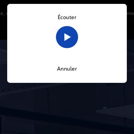
e, vous acceptez l’utilisation de cookies afin de nous perme
Écouter
Le direct
Thématiques
La radio
Le mag
En savoir plus sur notre politique Cookies
OK
Annuler