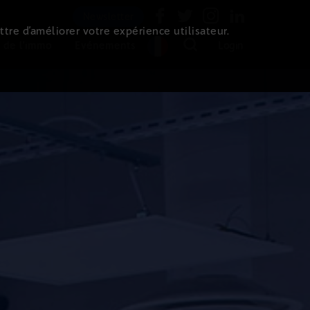
Newsletter
ttre d’améliorer votre expérience utilisateur.
 de l'immo
Evénements
Login