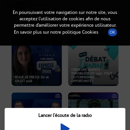
Radio-immo.fr
Premiere webradio d'information immobiliere
En poursuivant votre navigation sur notre site, vous
acceptez l’utilisation de cookies afin de nous
PODCASTS
permettre d’améliorer votre expérience utilisateur.
En savoir plus sur notre politique Cookies
OK
CRÉER UNE AGENCE
IMMOBILIÈRE EN 2026 : FOLIE
REVUE DE PRESSE DU 26
OU FORMIDABLE
JUILLET 2026
OPPORTUNITÉ ?
Lancer l'écoute de la radio
CRISE IMMOBILIÈRE, PRIX EN
BAISSE, NOUVELLES