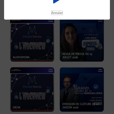
OPPORTUNITÉS… ET SI LE BON
PLAN SE TROUVAIT LÀ OÙ ON
EMISSION SPÉCIALE SIBCA
NE REGARDE PAS ASSEZ ?
2026
Annuler
REVUE DE PRESSE DU 19
ALOHOMORA
JUILLET 2026
EMISSION DE CLÔTURE DE LA
OKOA
SAISON 2026