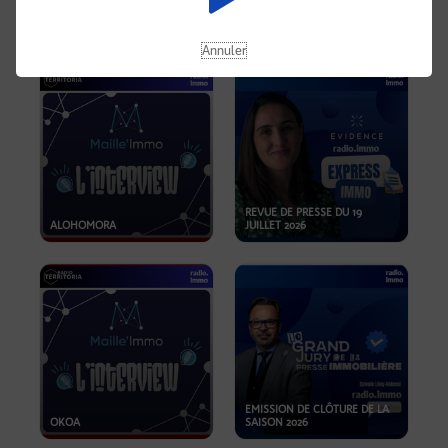
OPPORTUNITÉS… ET SI LE BON
PLAN SE TROUVAIT LÀ OÙ ON
EMISSION SPÉCIALE SIBCA
NE REGARDE PAS ASSEZ ?
2026
Annuler
REVUE DE PRESSE DU 19
ALOHOMORA
JUILLET 2026
EMISSION DE CLÔTURE DE LA
OKOA
SAISON 2026