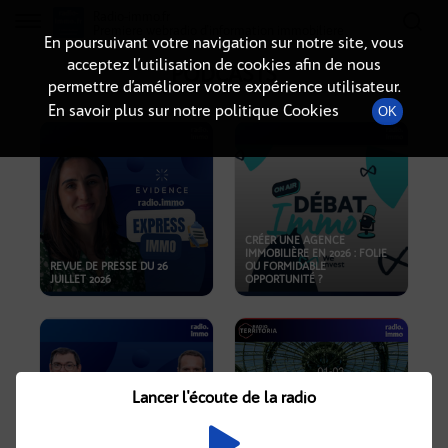
Radio-immo.fr
Premiere webradio d'information immobiliere
En poursuivant votre navigation sur notre site, vous
acceptez l’utilisation de cookies afin de nous
PODCASTS
permettre d’améliorer votre expérience utilisateur.
En savoir plus sur notre politique Cookies
OK
CRÉER UNE AGENCE
IMMOBILIÈRE EN 2026 : FOLIE
REVUE DE PRESSE DU 26
OU FORMIDABLE
JUILLET 2026
OPPORTUNITÉ ?
Lancer l'écoute de la radio
CRISE IMMOBILIÈRE, PRIX EN
BAISSE, NOUVELLES