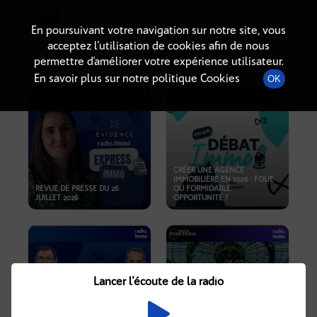
Radio-immo.fr
Premiere webradio d'information immobiliere
En poursuivant votre navigation sur notre site, vous
acceptez l’utilisation de cookies afin de nous
PODCASTS
permettre d’améliorer votre expérience utilisateur.
En savoir plus sur notre politique Cookies
OK
CRÉER UNE AGENCE
IMMOBILIÈRE EN 2026 : FOLIE
REVUE DE PRESSE DU 26
OU FORMIDABLE
JUILLET 2026
OPPORTUNITÉ ?
Lancer l'écoute de la radio
CRISE IMMOBILIÈRE, PRIX EN
BAISSE, NOUVELLES