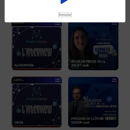
OPPORTUNITÉS… ET SI LE BON
PLAN SE TROUVAIT LÀ OÙ ON
EMISSION SPÉCIALE SIBCA
NE REGARDE PAS ASSEZ ?
2026
Annuler
REVUE DE PRESSE DU 19
ALOHOMORA
JUILLET 2026
EMISSION DE CLÔTURE DE LA
OKOA
SAISON 2026