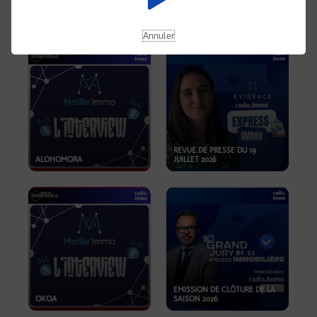
OPPORTUNITÉS… ET SI LE BON
PLAN SE TROUVAIT LÀ OÙ ON
EMISSION SPÉCIALE SIBCA
NE REGARDE PAS ASSEZ ?
2026
Annuler
REVUE DE PRESSE DU 19
ALOHOMORA
JUILLET 2026
EMISSION DE CLÔTURE DE LA
OKOA
SAISON 2026