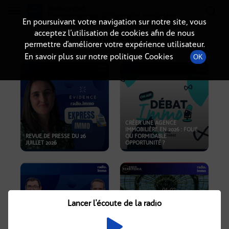
Radio-immo.fr
Premiere webradio d'information immobiliere
En poursuivant votre navigation sur notre site, vous
acceptez l’utilisation de cookies afin de nous
PODCASTS
permettre d’améliorer votre expérience utilisateur.
En savoir plus sur notre politique Cookies
OK
CRÉER UNE AGENCE
IMMOBILIÈRE EN 2026 : FOLIE
REVUE DE PRESSE DU 26
OU FORMIDABLE
JUILLET 2026
OPPORTUNITÉ ?
Lancer l'écoute de la radio
CRISE IMMOBILIÈRE, PRIX EN
BAISSE, NOUVELLES