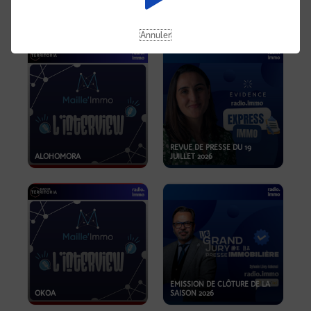
OPPORTUNITÉS… ET SI LE BON
PLAN SE TROUVAIT LÀ OÙ ON
EMISSION SPÉCIALE SIBCA
NE REGARDE PAS ASSEZ ?
2026
Annuler
REVUE DE PRESSE DU 19
ALOHOMORA
JUILLET 2026
EMISSION DE CLÔTURE DE LA
OKOA
SAISON 2026