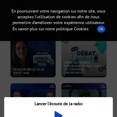
Radio-immo.fr
Premiere webradio d'information immobiliere
En poursuivant votre navigation sur notre site, vous
acceptez l’utilisation de cookies afin de nous
PODCASTS
permettre d’améliorer votre expérience utilisateur.
En savoir plus sur notre politique Cookies
OK
CRÉER UNE AGENCE
IMMOBILIÈRE EN 2026 : FOLIE
REVUE DE PRESSE DU 26
OU FORMIDABLE
JUILLET 2026
OPPORTUNITÉ ?
Lancer l'écoute de la radio
CRISE IMMOBILIÈRE, PRIX EN
BAISSE, NOUVELLES