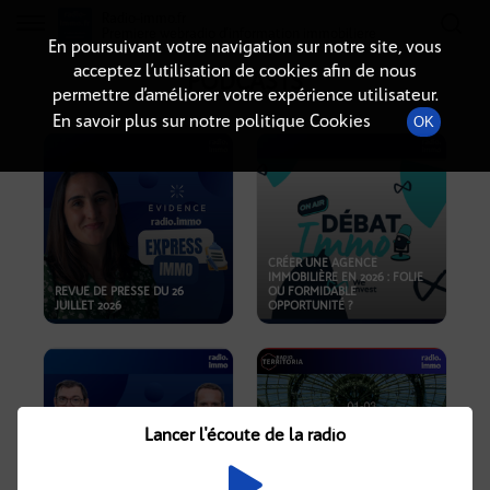
Radio-immo.fr
Premiere webradio d'information immobiliere
En poursuivant votre navigation sur notre site, vous
acceptez l’utilisation de cookies afin de nous
PODCASTS
permettre d’améliorer votre expérience utilisateur.
En savoir plus sur notre politique Cookies
OK
CRÉER UNE AGENCE
IMMOBILIÈRE EN 2026 : FOLIE
REVUE DE PRESSE DU 26
OU FORMIDABLE
JUILLET 2026
OPPORTUNITÉ ?
Lancer l'écoute de la radio
CRISE IMMOBILIÈRE, PRIX EN
BAISSE, NOUVELLES