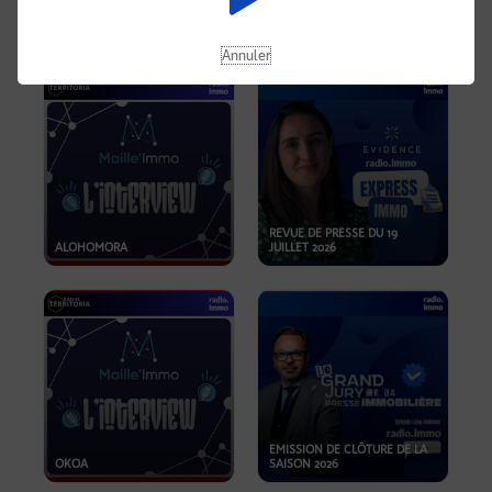
OPPORTUNITÉS… ET SI LE BON
PLAN SE TROUVAIT LÀ OÙ ON
EMISSION SPÉCIALE SIBCA
NE REGARDE PAS ASSEZ ?
2026
Annuler
REVUE DE PRESSE DU 19
ALOHOMORA
JUILLET 2026
EMISSION DE CLÔTURE DE LA
OKOA
SAISON 2026