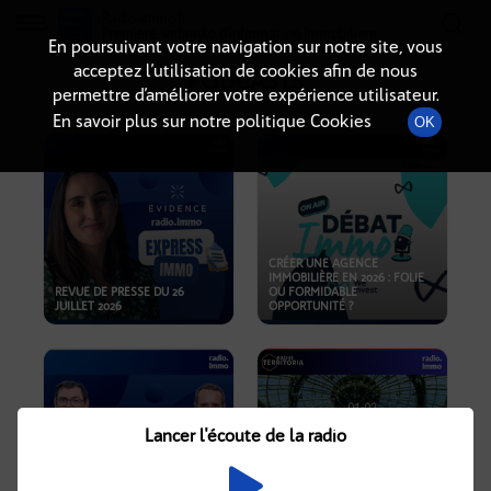
Radio-immo.fr
Premiere webradio d'information immobiliere
En poursuivant votre navigation sur notre site, vous
acceptez l’utilisation de cookies afin de nous
PODCASTS
permettre d’améliorer votre expérience utilisateur.
En savoir plus sur notre politique Cookies
OK
CRÉER UNE AGENCE
IMMOBILIÈRE EN 2026 : FOLIE
REVUE DE PRESSE DU 26
OU FORMIDABLE
JUILLET 2026
OPPORTUNITÉ ?
Lancer l'écoute de la radio
CRISE IMMOBILIÈRE, PRIX EN
BAISSE, NOUVELLES