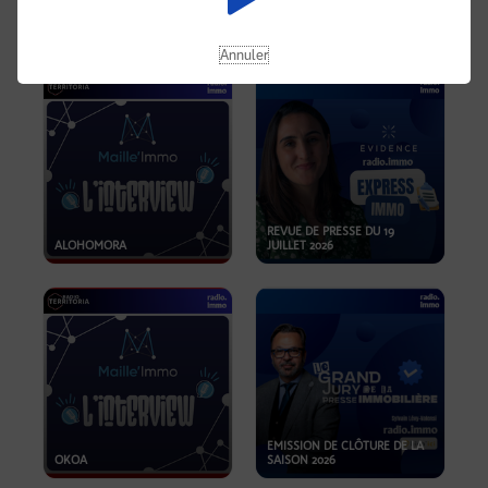
OPPORTUNITÉS… ET SI LE BON
PLAN SE TROUVAIT LÀ OÙ ON
EMISSION SPÉCIALE SIBCA
NE REGARDE PAS ASSEZ ?
2026
Annuler
REVUE DE PRESSE DU 19
ALOHOMORA
JUILLET 2026
EMISSION DE CLÔTURE DE LA
OKOA
SAISON 2026